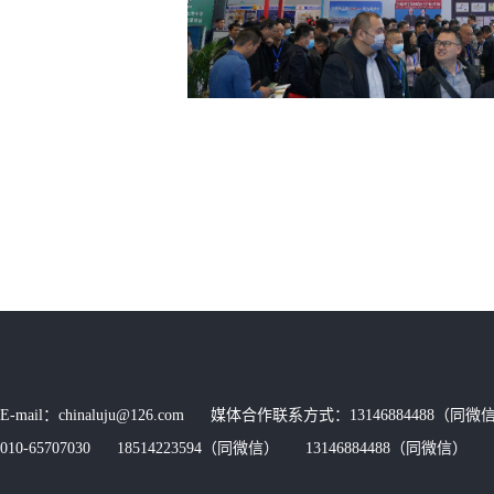
E-mail：chinaluju@126.com 媒体合作联系方式：13146884488（同微信
010-65707030 18514223594（同微信） 13146884488（同微信） 传