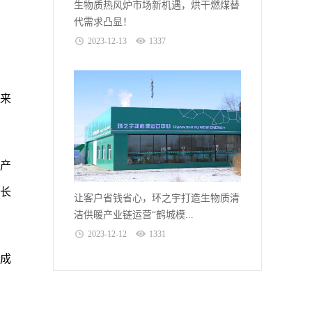
生物质热风炉市场新机遇，烘干燃煤替
代需求凸显！
2023-12-13
1337
来
产
延长
让客户省钱省心，环之宇打造生物质清
洁供暖产业链运营“鹤城模...
2023-12-12
1331
工成