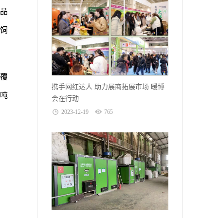
产品
饲
要覆
携手网红达人 助力展商拓展市场 暖博
万吨
会在行动
2023-12-19
765